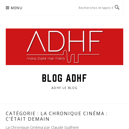
Aller
MENU
au
contenu
BLOG ADHF
ADHF LE BLOG
CATÉGORIE :
LA CHRONIQUE CINÉMA :
C’ÉTAIT DEMAIN
La Chronique Cinéma par Claude Guilhem