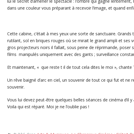
lui le secret d’amener le spectacle : l’ombre qui gagne lentement,
dans une couleur vous préparant à recevoir l’image, et quand enfi
Cette cabine, c’était à mes yeux une sorte de sanctuaire. Grands 
rutilant, sol en briques rouges où se mirait le grand ampli et ses 
gros projecteurs noirs il fallait, sous peine de réprimande, poser
films manipulés uniquement avec des gants ; surveillance consta
Et maintenant, « que reste t il de tout cela dites le moi », chante 
Un rêve baigné d’arc en ciel, un souvenir de tout ce qui fut et ne 
souvenir.
Vous lui devez peut-être quelques belles séances de cinéma d’il y a
Voila qui est réparé. Moi je ne l’oublie pas !