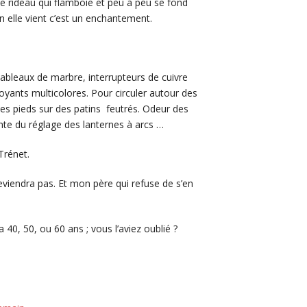
 le rideau qui flamboie et peu à peu se fond
n elle vient c’est un enchantement.
tableaux de marbre, interrupteurs de cuivre
voyants multicolores. Pour circuler autour des
 ses pieds sur des patins feutrés. Odeur des
nte du réglage des lanternes à arcs …
Trénet.
reviendra pas. Et mon père qui refuse de s’en
 40, 50, ou 60 ans ; vous l’aviez oublié ?