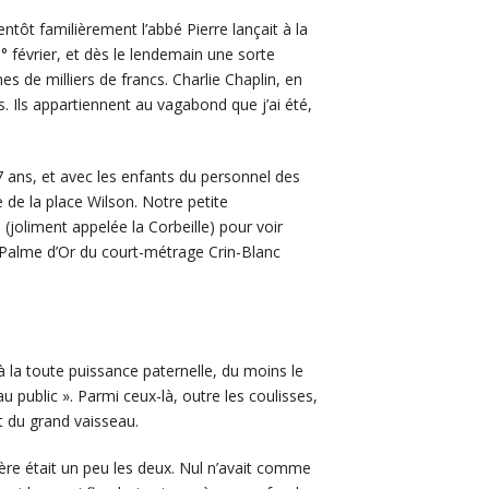
tôt familièrement l’abbé Pierre lançait à la
° février, et dès le lendemain une sorte
nes de milliers de francs. Charlie Chaplin, en
ds. Ils appartiennent au vagabond que j’ai été,
7 ans, et avec les enfants du personnel des
 de la place Wilson. Notre petite
 (joliment appelée la Corbeille) pour voir
la Palme d’Or du court-métrage Crin-Blanc
à la toute puissance paternelle, du moins le
 au public ». Parmi ceux-là, outre les coulisses,
ut du grand vaisseau.
ère était un peu les deux. Nul n’avait comme