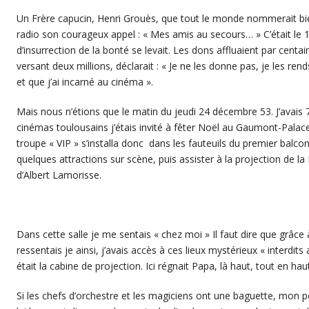
Un Frère capucin, Henri Grouès, que tout le monde nommerait bien
radio son courageux appel : « Mes amis au secours… » C’était le 1
d’insurrection de la bonté se levait. Les dons affluaient par centai
versant deux millions, déclarait : « Je ne les donne pas, je les ren
et que j’ai incarné au cinéma ».
Mais nous n’étions que le matin du jeudi 24 décembre 53. J’avais 
cinémas toulousains j’étais invité à fêter Noël au Gaumont-Palace
troupe « VIP » s’installa donc dans les fauteuils du premier balcon
quelques attractions sur scène, puis assister à la projection de 
d’Albert Lamorisse.
Dans cette salle je me sentais « chez moi » Il faut dire que grâce 
ressentais je ainsi, j’avais accès à ces lieux mystérieux « interdits
était la cabine de projection. Ici régnait Papa, là haut, tout en ha
Si les chefs d’orchestre et les magiciens ont une baguette, mon p